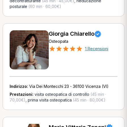
decontratturante
(45 min · 45,00€)
,
rieducazione
posturale
(60 min · 60,00€)
Giorgia Chiarello
Osteopata
1 Recensioni
Indirizzo:
Via Dei Montecchi 23 - 36100 Vicenza (VI)
Prestazioni:
visita osteopatica di controllo
(45 min ·
70,00€)
,
prima visita osteopatica
(45 min · 80,00€)