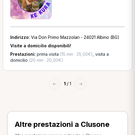
Indirizzo:
Via Don Primo Mazzolari - 24021 Albino (BG)
Visite a domicilio disponibili!
Prestazioni:
prima visita
(15 min · 25,00€)
,
visita a
domicilio
(20 min · 20,00€)
←
1
/ 1
→
Altre prestazioni a Clusone