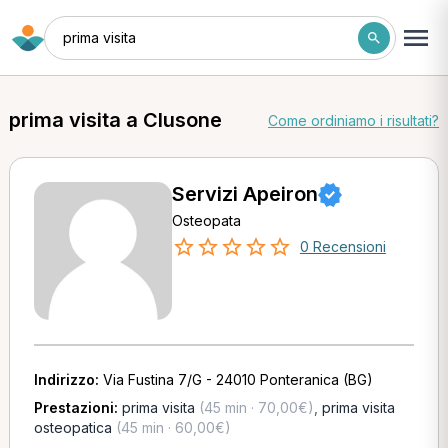
prima visita
prima visita a Clusone
Come ordiniamo i risultati?
Servizi Apeiron
Osteopata
0 Recensioni
Indirizzo:
Via Fustina 7/G - 24010 Ponteranica (BG)
Prestazioni:
prima visita
(45 min · 70,00€)
,
prima visita
osteopatica
(45 min · 60,00€)