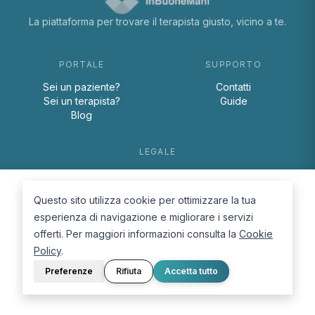
La piattaforma per trovare il terapista giusto, vicino a te.
PORTALE
SUPPORTO
Sei un paziente?
Contatti
Sei un terapista?
Guide
Blog
LEGALE
Termini e condizioni
Privacy Policy
Questo sito utilizza cookie per ottimizzare la tua
Cookie Policy
esperienza di navigazione e migliorare i servizi
offerti. Per maggiori informazioni consulta la
Cookie
Policy
.
Preferenze
Rifiuta
Accetta tutto
© 2026 D.Lab S.r.l. — InBuoneMani