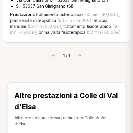
Via Don Castaldi 17 - 53037 San Gimignano (SI)
S - 53037 San Gimignano (SI)
Prestazioni:
trattamento osteopatico
(50 min · 60,00€)
,
prima visita osteopatica
(60 min · 75,00€)
,
terapia
manuale
(50 min · 55,00€)
,
trattamento fisioterapico
(50
min · 45,00€)
,
prima visita fisioterapica
(50 min · 60,00€)
←
1
/ 1
→
Altre prestazioni a Colle di Val
d'Elsa
Altre prestazioni spesso richieste a Colle di Val
d'Elsa.