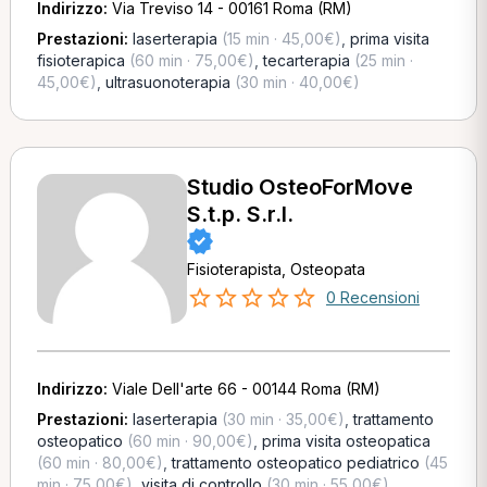
Indirizzo:
Via Treviso 14 - 00161 Roma (RM)
Prestazioni:
laserterapia
(15 min · 45,00€)
,
prima visita
fisioterapica
(60 min · 75,00€)
,
tecarterapia
(25 min ·
45,00€)
,
ultrasuonoterapia
(30 min · 40,00€)
Studio OsteoForMove
S.t.p. S.r.l.
Fisioterapista, Osteopata
0 Recensioni
Indirizzo:
Viale Dell'arte 66 - 00144 Roma (RM)
Prestazioni:
laserterapia
(30 min · 35,00€)
,
trattamento
osteopatico
(60 min · 90,00€)
,
prima visita osteopatica
(60 min · 80,00€)
,
trattamento osteopatico pediatrico
(45
min · 75,00€)
,
visita di controllo
(30 min · 55,00€)
,