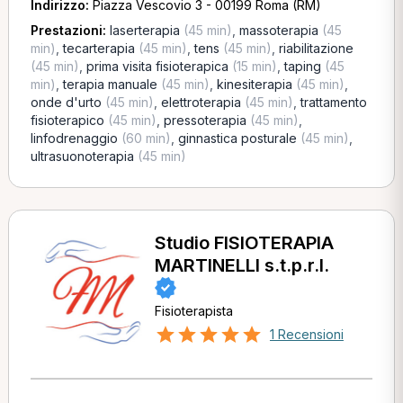
Indirizzo:
Piazza Vescovio 3 - 00199 Roma (RM)
Prestazioni:
laserterapia
(45 min)
,
massoterapia
(45
min)
,
tecarterapia
(45 min)
,
tens
(45 min)
,
riabilitazione
(45 min)
,
prima visita fisioterapica
(15 min)
,
taping
(45
min)
,
terapia manuale
(45 min)
,
kinesiterapia
(45 min)
,
onde d'urto
(45 min)
,
elettroterapia
(45 min)
,
trattamento
fisioterapico
(45 min)
,
pressoterapia
(45 min)
,
linfodrenaggio
(60 min)
,
ginnastica posturale
(45 min)
,
ultrasuonoterapia
(45 min)
Studio FISIOTERAPIA
MARTINELLI s.t.p.r.l.
Fisioterapista
1 Recensioni