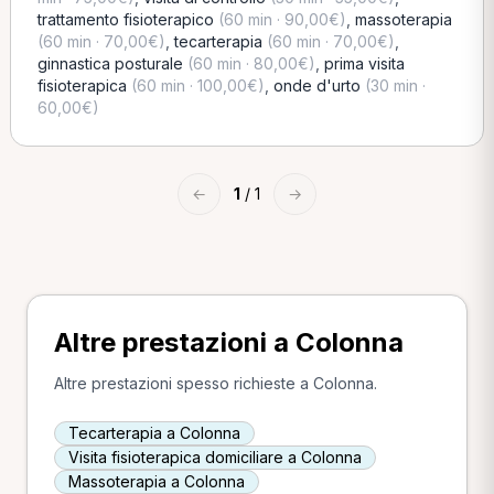
trattamento fisioterapico
(60 min · 90,00€)
,
massoterapia
(60 min · 70,00€)
,
tecarterapia
(60 min · 70,00€)
,
ginnastica posturale
(60 min · 80,00€)
,
prima visita
fisioterapica
(60 min · 100,00€)
,
onde d'urto
(30 min ·
60,00€)
←
1
/ 1
→
Altre prestazioni a Colonna
Altre prestazioni spesso richieste a Colonna.
Tecarterapia a Colonna
Visita fisioterapica domiciliare a Colonna
Massoterapia a Colonna