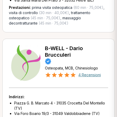
Via Santa Maria Del Prato 3 - 32032 Feltre (BL)
Prestazioni:
prima visita osteopatica
(60 min · 75,00€)
,
visita di controllo
(30 min · 40,00€)
,
trattamento
osteopatico
(45 min · 75,00€)
,
massaggio
decontratturante
(45 min · 75,00€)
B-WELL - Dario
Brucculeri
Osteopata, MCB, Chinesiologo
4 Recensioni
Indirizzi:
Piazza G. B. Marcato 4 - 31035 Crocetta Del Montello
(TV)
Via Foro Boario 19/3 - 31049 Valdobbiadene (TV)