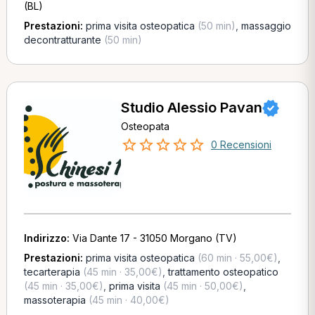
(BL)
Prestazioni:
prima visita osteopatica
(50 min)
,
massaggio
decontratturante
(50 min)
Studio Alessio Pavan
Osteopata
0 Recensioni
Indirizzo:
Via Dante 17 - 31050 Morgano (TV)
Prestazioni:
prima visita osteopatica
(60 min · 55,00€)
,
tecarterapia
(45 min · 35,00€)
,
trattamento osteopatico
(45 min · 35,00€)
,
prima visita
(45 min · 50,00€)
,
massoterapia
(45 min · 40,00€)