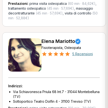
Prestazioni:
prima visita osteopatica
(60 min · 84,62€)
,
trattamento osteopatico
(45 min · 57,69€)
,
massaggio
decontratturante
(45 min · 57,69€)
,
visita di controllo
(50
min · 52,88€)
Elena Mariotto
Fisioterapista, Osteopata
5 Recensioni
Indirizzi:
Via Schiavonesca Priula 68 Int.7 - 31044 Montebelluna
(TV)
Sottoportico Teatro Dolfin 4 - 31100 Treviso (TV)