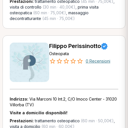
Prestazioni:
trattamento osteopatico
(45 min · 75,00€)
,
visita di controllo
(30 min · 40,00€)
,
prima visita
osteopatica
(60 min · 75,00€)
,
massaggio
decontratturante
(45 min · 75,00€)
Filippo Perissinotto
Osteopata
0 Recensioni
Indirizzo:
Via Marconi 10 Int.2, C/O Imoco Center - 31020
Villorba (TV)
Visite a domicilio disponibili!
Prestazioni:
trattamento osteopatico
(60 min · 50,00€)
,
visita a domicilio
(60 min · 60,00€)