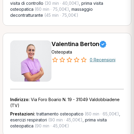
visita di controllo
(30 min · 40,00€)
,
prima visita
osteopatica
(60 min · 75,00€)
,
massaggio
decontratturante
(45 min · 75,00€)
Valentina Berton
Osteopata
0 Recensioni
Indirizzo:
Via Foro Boario N. 19 - 31049 Valdobbiadene
(TV)
Prestazioni:
trattamento osteopatico
(60 min · 65,00€)
,
esercizi respiratori
(90 min · 45,00€)
,
prima visita
osteopatica
(90 min · 45,00€)