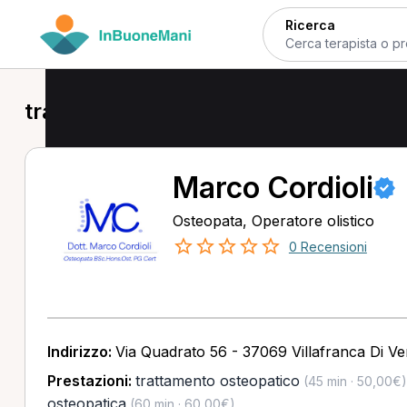
Ricerca
trattamento osteopatico a Curtaton
Marco Cordioli
Osteopata, Operatore olistico
0 Recensioni
Indirizzo:
Via Quadrato 56 - 37069 Villafranca Di V
Prestazioni:
trattamento osteopatico
(45 min · 50,00€)
osteopatica
(60 min · 60,00€)