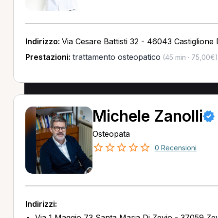
Indirizzo:
Via Cesare Battisti 32 - 46043 Castiglione 
Prestazioni:
trattamento osteopatico
(45 min · 75,00€)
Michele Zanolli
Osteopata
0 Recensioni
Indirizzi:
Via 1 Maggio 73 Santa Maria Di Zevio - 37059 Ze