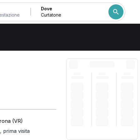
Dove
e
Come ordiniamo i risulta
erona (VR)
,
prima visita