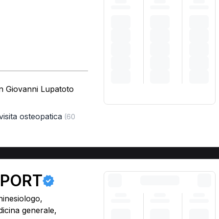
an Giovanni Lupatoto
visita osteopatica
(60
 SPORT
hinesiologo,
dicina generale,