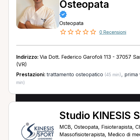
Osteopata
Osteopata
0 Recensioni
Indirizzo:
Via Dott. Federico Garofoli 113 - 37057 S
(VR)
Prestazioni:
trattamento osteopatico
,
prima 
(45 min)
min)
Studio KINESIS
MCB, Osteopata, Fisioterapista, C
Massofisioterapista, Medico di me