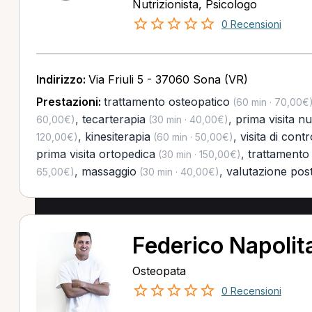
Nutrizionista, Psicologo
0 Recensioni
Indirizzo:
Via Friuli 5 - 37060 Sona (VR)
Prestazioni:
trattamento osteopatico
(60 min · 70,00€
,
tecarterapia
,
prima visita nu
60,00€)
(30 min · 40,00€)
,
kinesiterapia
,
visita di contr
120,00€)
(60 min · 50,00€)
prima visita ortopedica
,
trattamento 
(30 min · 150,00€)
,
massaggio
,
valutazione pos
65,00€)
(30 min · 40,00€)
Federico Napolit
Osteopata
0 Recensioni