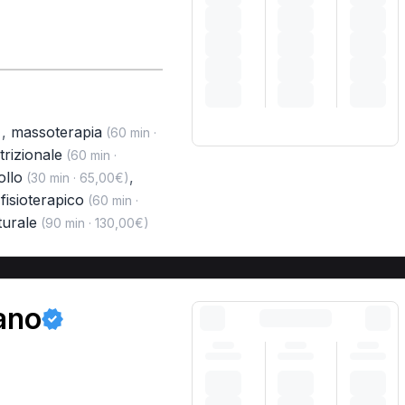
,
massoterapia
)
(60 min ·
trizionale
(60 min ·
ollo
,
(30 min · 65,00€)
fisioterapico
(60 min ·
turale
(90 min · 130,00€)
ano