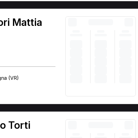
ri Mattia
gna (VR)
)
o Torti