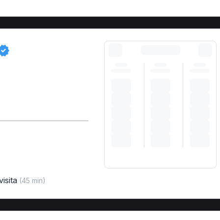
isita
(45 min)