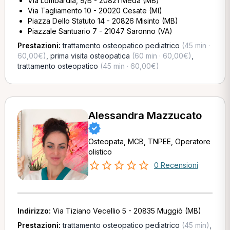
Via Lombardia, 9/B - 20821 Meda (MB)
Via Tagliamento 10 - 20020 Cesate (MI)
Piazza Dello Statuto 14 - 20826 Misinto (MB)
Piazzale Santuario 7 - 21047 Saronno (VA)
Prestazioni:
trattamento osteopatico pediatrico
(45 min ·
60,00€)
,
prima visita osteopatica
(60 min · 60,00€)
,
trattamento osteopatico
(45 min · 60,00€)
Alessandra Mazzucato
Osteopata, MCB, TNPEE, Operatore
olistico
0 Recensioni
Indirizzo:
Via Tiziano Vecellio 5 - 20835 Muggiò (MB)
Prestazioni:
trattamento osteopatico pediatrico
(45 min)
,