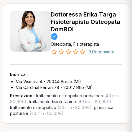
Dottoressa Erika Targa
Fisioterapista Osteopata
DomROI
Osteopata, Fisioterapista
0 Recensioni
Indirizzi:
Via Vismara 4 - 20044 Arese (MI)
Via Cardinal Ferrari 78 - 20017 Rho (MI)
Prestazioni:
trattamento osteopatico pediatrico
(40 min ·
80,00€)
,
trattamento fisioterapico
(40 min · 80,00€)
,
trattamento osteopatico
(40 min · 80,00€)
,
ginnastica
posturale
(40 min · 80,00€)