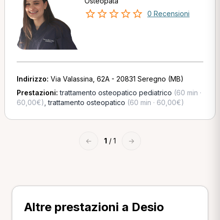
Osteopata
0 Recensioni
Indirizzo:
Via Valassina, 62A - 20831 Seregno (MB)
Prestazioni:
trattamento osteopatico pediatrico
(60 min ·
60,00€)
,
trattamento osteopatico
(60 min · 60,00€)
←
1
/ 1
→
Altre prestazioni a Desio