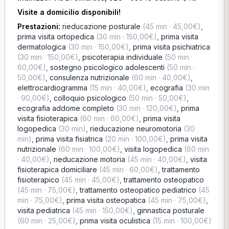
Visite a domicilio disponibili!
Prestazioni:
rieducazione posturale
(45 min · 45,00€)
,
prima visita ortopedica
(30 min · 150,00€)
,
prima visita
dermatologica
(30 min · 150,00€)
,
prima visita psichiatrica
(30 min · 150,00€)
,
psicoterapia individuale
(50 min ·
60,00€)
,
sostegno psicologico adolescenti
(50 min ·
50,00€)
,
consulenza nutrizionale
(60 min · 40,00€)
,
elettrocardiogramma
(15 min · 40,00€)
,
ecografia
(30 min
· 90,00€)
,
colloquio psicologico
(50 min · 50,00€)
,
ecografia addome completo
(30 min · 120,00€)
,
prima
visita fisioterapica
(60 min · 60,00€)
,
prima visita
logopedica
(30 min)
,
rieducazione neuromotoria
(30
min)
,
prima visita fisiatrica
(20 min · 100,00€)
,
prima visita
nutrizionale
(60 min · 100,00€)
,
visita logopedica
(60 min
· 40,00€)
,
rieducazione motoria
(45 min · 40,00€)
,
visita
fisioterapica domiciliare
(45 min · 60,00€)
,
trattamento
fisioterapico
(45 min · 45,00€)
,
trattamento osteopatico
(45 min · 75,00€)
,
trattamento osteopatico pediatrico
(45
min · 75,00€)
,
prima visita osteopatica
(45 min · 75,00€)
,
visita pediatrica
(45 min · 150,00€)
,
ginnastica posturale
(60 min · 25,00€)
,
prima visita oculistica
(15 min · 100,00€)