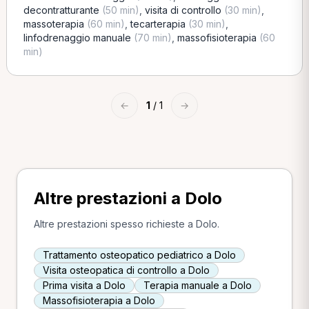
decontratturante
(50 min)
,
visita di controllo
(30 min)
,
massoterapia
(60 min)
,
tecarterapia
(30 min)
,
linfodrenaggio manuale
(70 min)
,
massofisioterapia
(60
min)
←
1
/ 1
→
Altre prestazioni a Dolo
Altre prestazioni spesso richieste a Dolo.
Trattamento osteopatico pediatrico a Dolo
Visita osteopatica di controllo a Dolo
Prima visita a Dolo
Terapia manuale a Dolo
Massofisioterapia a Dolo