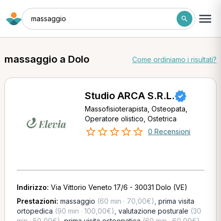
massaggio
massaggio a Dolo
Come ordiniamo i risultati?
Studio ARCA S.R.L.
Massofisioterapista, Osteopata,
Operatore olistico, Ostetrica
0 Recensioni
Indirizzo:
Via Vittorio Veneto 17/6 - 30031 Dolo (VE)
Prestazioni:
massaggio
(60 min · 70,00€)
,
prima visita
ortopedica
(90 min · 100,00€)
,
valutazione posturale
(30
min · 50,00€)
,
prima visita osteopatica
(60 min · 60,00€)
,