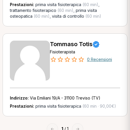
Prestazioni:
prima visita fisioterapica
(60 min)
,
trattamento fisioterapico
(60 min)
,
prima visita
osteopatica
(60 min)
,
visita di controllo
(60 min)
Tommaso Totis
Fisioterapista
0 Recensioni
Indirizzo:
Via Emiliani 19/A - 31100 Treviso (TV)
Prestazioni:
prima visita fisioterapica
(60 min · 90,00€)
←
1
/ 1
→