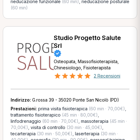
rieducazione funzionale
(60 min)
,
rieducazione posturale
(60 min)
Studio Progetto Salute
Srl
Osteopata, Massofisioterapista,
Chinesiologo, Fisioterapista
2 Recensioni
Indirizzo:
G.rossa 39 - 35020 Ponte San Nicolò (PD)
Prestazioni:
prima visita fisioterapica
(60 min · 70,00€)
,
trattamento fisioterapico
(45 min · 80,00€)
,
linfodrenaggio
(60 min · 70,00€)
,
massoterapia
(45 min ·
70,00€)
,
visita di controllo
(30 min · 45,00€)
,
tecarterapia
(30 min · 50,00€)
,
laserterapia
(30 min ·
40,00€)
,
ecografia
(20 min · 90,00€)
,
personal training