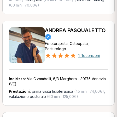
(60 min · 70,00€)
ANDREA PASQUALETTO
Fisioterapista, Osteopata,
Posturologo
1 Recensioni
Indirizzo:
Via G.zambelli, 6/B Marghera - 30175 Venezia
(VE)
Prestazioni:
prima visita fisioterapica
(45 min · 74,00€)
,
valutazione posturale
(60 min · 125,00€)