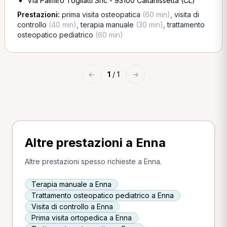
Via Palmiro Togliatti Snc - 93100 Caltanissetta (CL)
Prestazioni:
prima visita osteopatica
(60 min)
,
visita di
controllo
(40 min)
,
terapia manuale
(30 min)
,
trattamento
osteopatico pediatrico
(60 min)
←
1
/ 1
→
Altre prestazioni a Enna
Altre prestazioni spesso richieste a Enna.
Terapia manuale a Enna
Trattamento osteopatico pediatrico a Enna
Visita di controllo a Enna
Prima visita ortopedica a Enna