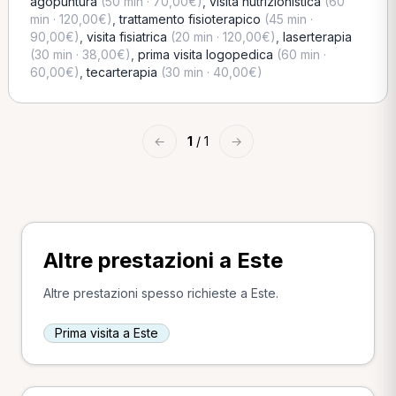
agopuntura
(50 min · 70,00€)
,
visita nutrizionistica
(60
min · 120,00€)
,
trattamento fisioterapico
(45 min ·
90,00€)
,
visita fisiatrica
(20 min · 120,00€)
,
laserterapia
(30 min · 38,00€)
,
prima visita logopedica
(60 min ·
60,00€)
,
tecarterapia
(30 min · 40,00€)
←
1
/ 1
→
Altre prestazioni a Este
Altre prestazioni spesso richieste a Este.
Prima visita a Este