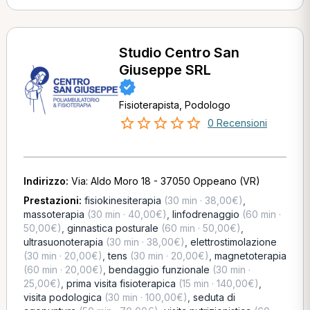
Studio Centro San
Giuseppe SRL
Fisioterapista, Podologo
0 Recensioni
Indirizzo:
Via: Aldo Moro 18 - 37050 Oppeano (VR)
Prestazioni:
fisiokinesiterapia
(30 min · 38,00€)
,
massoterapia
(30 min · 40,00€)
,
linfodrenaggio
(60 min ·
50,00€)
,
ginnastica posturale
(60 min · 50,00€)
,
ultrasuonoterapia
(30 min · 38,00€)
,
elettrostimolazione
(30 min · 20,00€)
,
tens
(30 min · 20,00€)
,
magnetoterapia
(60 min · 20,00€)
,
bendaggio funzionale
(30 min ·
25,00€)
,
prima visita fisioterapica
(15 min · 140,00€)
,
visita podologica
(30 min · 100,00€)
,
seduta di