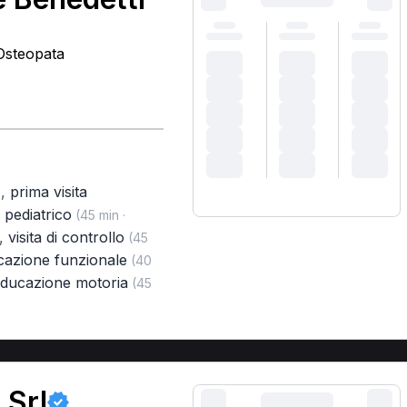
 Osteopata
,
prima visita
)
 pediatrico
(45 min ·
,
visita di controllo
(45
cazione funzionale
(40
educazione motoria
(45
 Srl