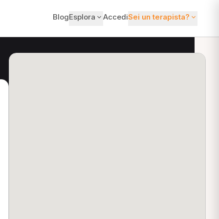
Blog
Esplora
Accedi
Sei un terapista?
ti?