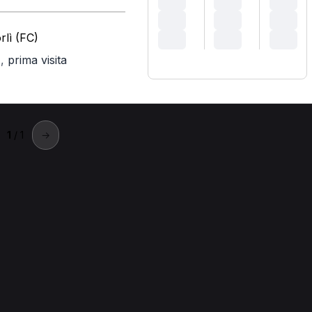
rlì (FC)
,
prima visita
)
1
/ 1
→
aenza
aenza
Trattamento osteopatico pediatrico a Faenza