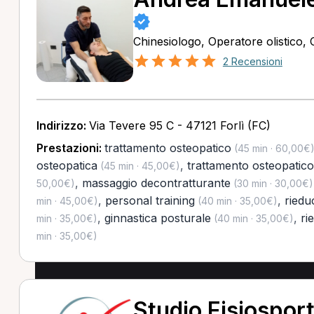
Chinesiologo, Operatore olistico,
2 Recensioni
Indirizzo:
Via Tevere 95 C - 47121 Forlì (FC)
Prestazioni:
trattamento osteopatico
(45 min · 60,00€
osteopatica
,
trattamento osteopatico
(45 min · 45,00€)
,
massaggio decontratturante
50,00€)
(30 min · 30,00€)
,
personal training
,
riedu
min · 45,00€)
(40 min · 35,00€)
,
ginnastica posturale
,
ri
min · 35,00€)
(40 min · 35,00€)
min · 35,00€)
Studio Fisiosport