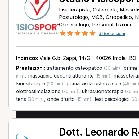
Fisioterapista, Osteopata, Massofis
Posturologo, MCB, Ortopedico, Nu
Chinesiologo, Personal Trainer
3 Recensioni
Indirizzo:
Viale G.b. Zappi, 14/G - 40026 Imola (BO)
Prestazioni:
trattamento osteopatico
,
prima 
(30 min)
,
massaggio decontratturante
,
massotera
min)
(15 min)
kinesiterapia
,
prima visita osteopatica
(20 min)
(45 min
elettrostimolazione
,
ultrasuonoterapia
(30 min)
(30 mi
tens
,
onde d'urto
,
test psicologici
(30 min)
(15 min)
(60 
Dott. Leonardo 