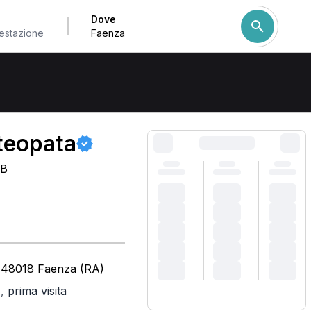
Dove
Come ordiniamo i risulta
teopata
CB
 - 48018 Faenza (RA)
,
prima visita
)