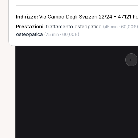
Indirizzo:
Via Campo Degli Svizzeri 22/24 - 47121 Fo
Prestazioni:
trattamento osteopatico
(45 min · 60,00€
osteopatica
(75 min · 60,00€)
←
Altre prestazioni a F
Altre prestazioni spesso richieste a Faenza.
Prima visita osteopatica a Faenza
Taping a F