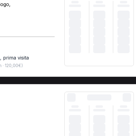
logo,
,
prima visita
n · 120,00€)