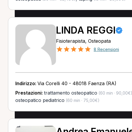
LINDA REGGI
Fisioterapista, Osteopata
8 Recensioni
Indirizzo:
Via Corelli 40 - 48018 Faenza (RA)
Prestazioni:
trattamento osteopatico
(60 min · 90,00€
osteopatico pediatrico
(60 min · 75,00€)
Andrea Emanuele