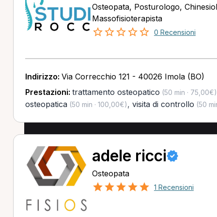
Osteopata, Posturologo, Chinesio
Massofisioterapista
0 Recensioni
Indirizzo:
Via Correcchio 121 - 40026 Imola (BO)
Prestazioni:
trattamento osteopatico
(50 min · 75,00€)
osteopatica
,
visita di controllo
(50 min · 100,00€)
(50 mi
adele ricci
Osteopata
1 Recensioni