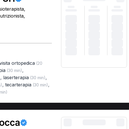
ioterapista,
trizionista,
visita ortopedica
(20
pia
,
(30 min)
,
laserterapia
,
)
(30 min)
,
tecarterapia
,
n)
(30 min)
min)
Rocca