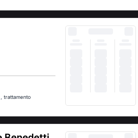
,
trattamento
)
 Benedetti