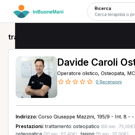
Ricerca
trattamento osteopatico a Faenza
Davide Caroli Os
Operatore olistico, Osteopata, M
0 Recensioni
Indirizzo:
Corso Giuseppe Mazzini, 195/9 - Int. 8 -
Prestazioni:
trattamento osteopatico
(60 min · 75,00€
osteopatica
,
taping
(30 min · 62,40€)
(15 min · 20,00€)