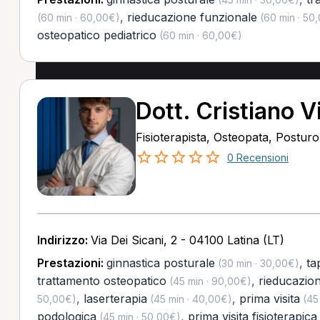
,
rieducazione funzionale
(60 min · 60,00€)
(60 min · 50
osteopatico pediatrico
(60 min · 60,00€)
Dott. Cristiano V
Fisioterapista, Osteopata, Postur
0 Recensioni
Indirizzo:
Via Dei Sicani, 2 - 04100 Latina (LT)
Prestazioni:
ginnastica posturale
,
ta
(30 min · 30,00€)
trattamento osteopatico
,
rieducazio
(45 min · 90,00€)
,
laserterapia
,
prima visita
50,00€)
(45 min · 40,00€)
(45 
podologica
,
prima visita fisioterapica
(45 min · 50,00€)