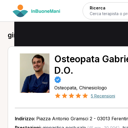
Ricerca
ginnastica posturale a Ferentino
Osteopata Gabrie
D.O.
Osteopata, Chinesiologo
5 Recensioni
Indirizzo:
Piazza Antonio Gramsci 2 - 03013 Ferenti
Prestazioni:
ginnastica posturale
,
tr
(45 min · 30,00€)