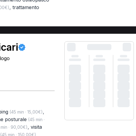
,
trattamento
,00€)
icari
ologo
ping
,
(45 min · 15,00€)
ne posturale
(45 min ·
,
visita
min · 90,00€)
(45 min · 150,00€)