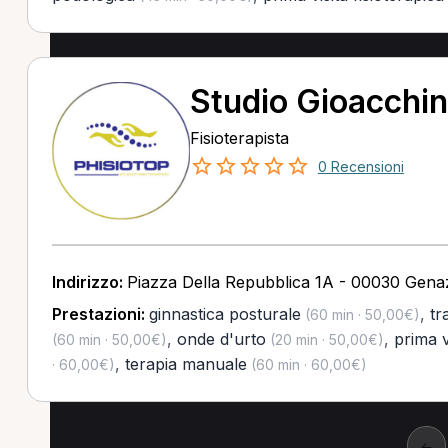
Studio Gioacchi
Fisioterapista
0 Recensioni
Indirizzo:
Piazza Della Repubblica 1A - 00030 Gen
Prestazioni:
ginnastica posturale
,
tr
(60 min · 50,00€)
,
onde d'urto
,
prima v
(60 min · 50,00€)
(20 min · 50,00€)
,
terapia manuale
· 60,00€)
(60 min · 60,00€)
←