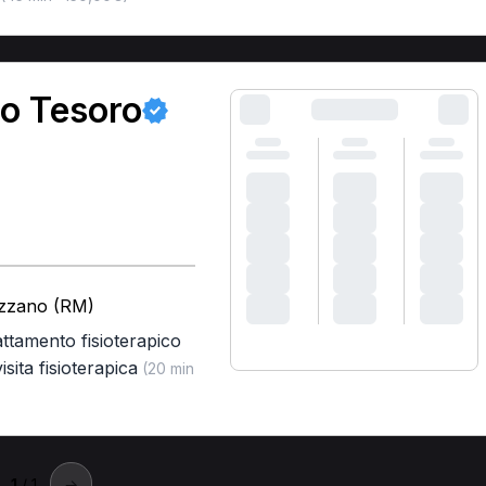
no Tesoro
azzano (RM)
attamento fisioterapico
isita fisioterapica
(20 min
1
/ 1
→