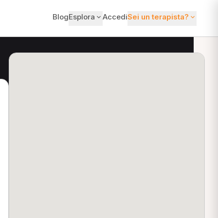
Blog
Esplora
Accedi
Sei un terapista?
ti?