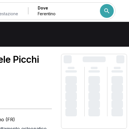
Dove
Come ordiniamo i risulta
le Picchi
no (FR)
attamento osteopatico