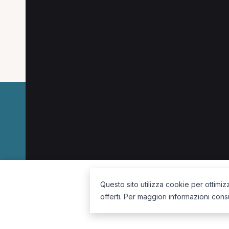
Le specializzazioni più cercate a Figline Val
Osteopata a Figline Valdarno
La piattaforma per trovare il terapista giusto, vicino a te.
Questo sito utilizza cookie per ottimiz
offerti. Per maggiori informazioni cons
Seguici