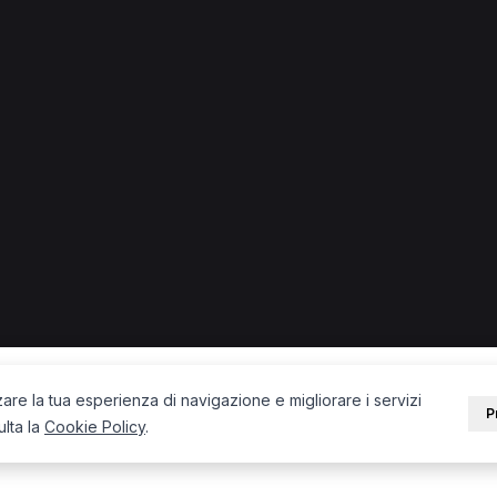
darno.
PORTALE
SUPPORT
Sei un paziente?
Contatti
Sei un terapista?
Guide
Blog
zare la tua esperienza di navigazione e migliorare i servizi
P
ulta la
Cookie Policy
.