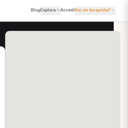
Blog
Esplora
Accedi
Sei un terapista?
ti?