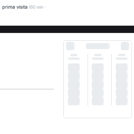
,
prima visita
(60 min ·