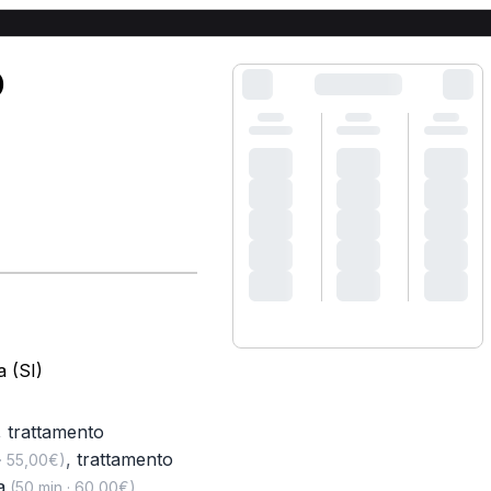
O
a (SI)
,
trattamento
,
trattamento
· 55,00€)
a
(50 min · 60,00€)