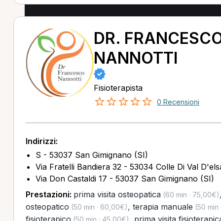
DR. FRANCESC
NANNOTTI
Fisioterapista
0 Recensioni
Indirizzi:
S - 53037 San Gimignano (SI)
Via Fratelli Bandiera 32 - 53034 Colle Di Val D'els
Via Don Castaldi 17 - 53037 San Gimignano (SI)
Prestazioni:
prima visita osteopatica
(60 min · 75,00€)
osteopatico
,
terapia manuale
(50 min · 60,00€)
(50 min 
fisioterapico
,
prima visita fisioterapic
(50 min · 45,00€)