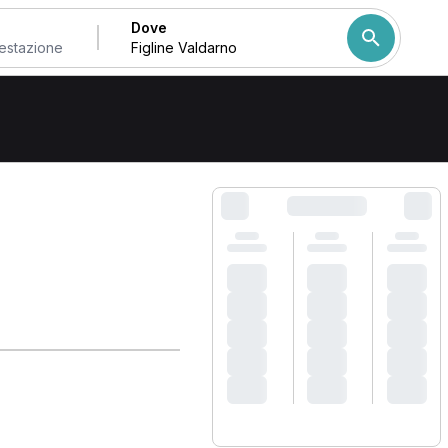
Dove
ldarno
Come ordiniamo i risulta