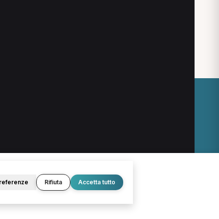
O
LEGALE
Termini e condizioni
Privacy Policy
Cookie Policy
referenze
Rifiuta
Accetta tutto
© 2026 D.Lab S.r.l. — InBuoneMani