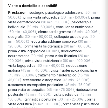
Visite a domicilio disponibili!
Prestazioni:
sostegno psicologico adolescenti
(50 min ·
50,00€)
,
prima visita ortopedica
(30 min · 150,00€)
,
prima
visita dermatologica
(30 min · 150,00€)
,
psicoterapia
individuale
(50 min · 60,00€)
,
consulenza nutrizionale
(60 min · 40,00€)
,
elettrocardiogramma
(15 min · 40,00€)
,
ecografia
(30 min · 90,00€)
,
colloquio psicologico
(50
min · 50,00€)
,
ecografia addome completo
(30 min ·
120,00€)
,
prima visita fisioterapica
(60 min · 60,00€)
,
prima visita logopedica
(30 min)
,
rieducazione
neuromotoria
(30 min)
,
prima visita fisiatrica
(20 min ·
100,00€)
,
prima visita nutrizionale
(60 min · 100,00€)
,
visita logopedica
(60 min · 40,00€)
,
rieducazione
motoria
(45 min · 40,00€)
,
visita fisioterapica domiciliare
(45 min · 60,00€)
,
trattamento fisioterapico
(45 min ·
45,00€)
,
trattamento osteopatico
(45 min · 75,00€)
,
trattamento osteopatico pediatrico
(45 min · 75,00€)
,
prima visita osteopatica
(45 min · 75,00€)
,
rieducazione
posturale
(45 min · 45,00€)
,
visita pediatrica
(45 min ·
150,00€)
,
ginnastica posturale
(60 min · 25,00€)
,
prima
visita oculistica
(15 min · 100,00€)
,
prima visita psichiatrica