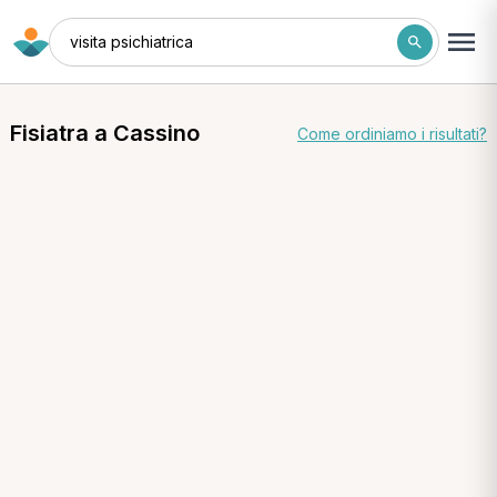
visita psichiatrica
Fisiatra a Cassino
Come ordiniamo i risultati?