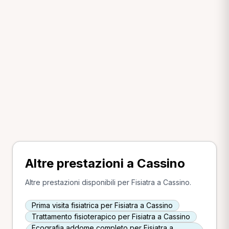
Altre prestazioni a Cassino
Altre prestazioni disponibili per Fisiatra a Cassino.
Prima visita fisiatrica per Fisiatra a Cassino
Trattamento fisioterapico per Fisiatra a Cassino
Ecografia addome completo per Fisiatra a