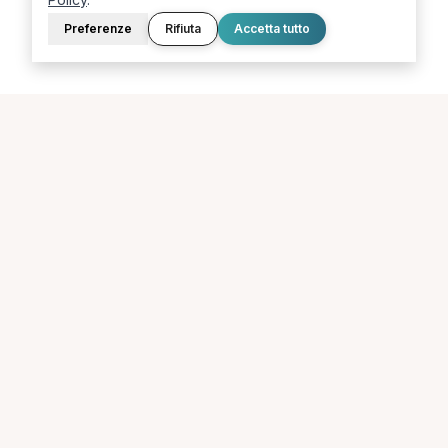
Preferenze
Rifiuta
Accetta tutto
La piattaforma per trovare il terapista giusto, vicino a te.
PORTALE
SUPPORTO
Sei un paziente?
Contatti
Sei un terapista?
Guide
Blog
LEGALE
Termini e condizioni
Privacy Policy
Cookie Policy