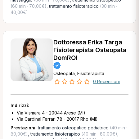
(60 min · 70,00€)
,
trattamento fisioterapico
(30 min ·
40,00€)
Dottoressa Erika Targa
Fisioterapista Osteopata
DomROI
Osteopata, Fisioterapista
0 Recensioni
Indirizzi:
Via Vismara 4 - 20044 Arese (MI)
Via Cardinal Ferrari 78 - 20017 Rho (MI)
Prestazioni:
trattamento osteopatico pediatrico
(40 min ·
80,00€)
,
trattamento fisioterapico
(40 min · 80,00€)
,