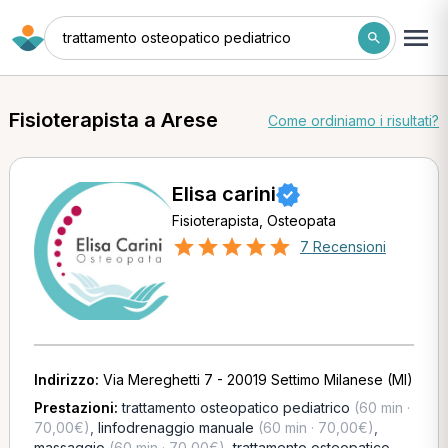
trattamento osteopatico pediatrico
Fisioterapista a Arese
Come ordiniamo i risultati?
Elisa carini
Fisioterapista, Osteopata
7 Recensioni
Indirizzo:
Via Mereghetti 7 - 20019 Settimo Milanese (MI)
Prestazioni:
trattamento osteopatico pediatrico
(60 min ·
70,00€)
,
linfodrenaggio manuale
(60 min · 70,00€)
,
massaggio
(60 min · 70,00€)
,
trattamento osteopatico