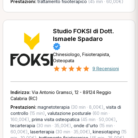
Prestazioni:
trattamento fisioterapico
(45 min · 60,00€)
Studio FOKSI di Dott.
Ismaele Spadaro
Chinesiologo, Fisioterapista,
Osteopata
9 Recensioni
Indirizzo:
Via Antonio Gramsci, 12 - 89124 Reggio
Calabria (RC)
Prestazioni:
magnetoterapia
(30 min · 8,00€)
,
visita di
controllo
(15 min)
,
valutazione posturale
(60 min ·
160,00€)
,
prima visita osteopatica
(45 min · 50,00€)
,
tecarterapia
(30 min · 35,00€)
,
onde d'urto
(15 min ·
60,00€)
,
laserterapia
(30 min · 35,00€)
,
kinesiotaping
(15
min · 10,00€)
,
trattamento fisioterapico
(45 min · 35,00€)
,