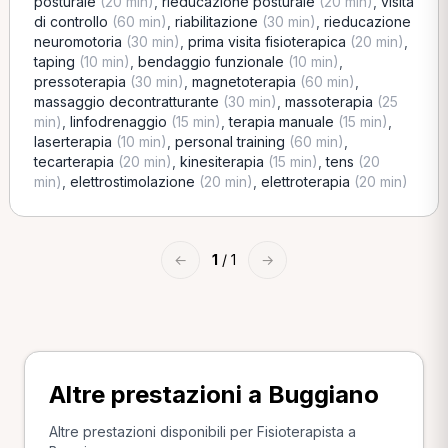
posturale
(20 min)
,
rieducazione posturale
(20 min)
,
visita
di controllo
(60 min)
,
riabilitazione
(30 min)
,
rieducazione
neuromotoria
(30 min)
,
prima visita fisioterapica
(20 min)
,
taping
(10 min)
,
bendaggio funzionale
(10 min)
,
pressoterapia
(30 min)
,
magnetoterapia
(60 min)
,
massaggio decontratturante
(30 min)
,
massoterapia
(25
min)
,
linfodrenaggio
(15 min)
,
terapia manuale
(15 min)
,
laserterapia
(10 min)
,
personal training
(60 min)
,
tecarterapia
(20 min)
,
kinesiterapia
(15 min)
,
tens
(20
min)
,
elettrostimolazione
(20 min)
,
elettroterapia
(20 min)
←
1
/ 1
→
Altre prestazioni a Buggiano
Altre prestazioni disponibili per Fisioterapista a