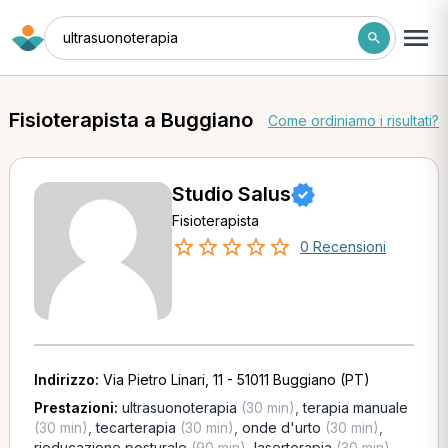
ultrasuonoterapia
Fisioterapista a Buggiano
Come ordiniamo i risultati?
Studio Salus
Fisioterapista
0 Recensioni
Indirizzo:
Via Pietro Linari, 11 - 51011 Buggiano (PT)
Prestazioni:
ultrasuonoterapia
(30 min)
,
terapia manuale
(30 min)
,
tecarterapia
(30 min)
,
onde d'urto
(30 min)
,
rieducazione posturale
(90 min)
,
laserterapia
(30 min)
,