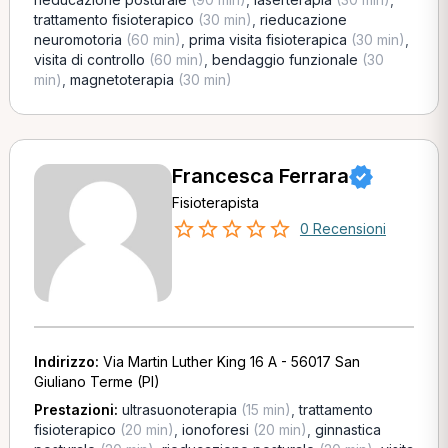
trattamento fisioterapico
(30 min)
,
rieducazione
neuromotoria
(60 min)
,
prima visita fisioterapica
(30 min)
,
visita di controllo
(60 min)
,
bendaggio funzionale
(30
min)
,
magnetoterapia
(30 min)
Francesca Ferrara
Fisioterapista
0 Recensioni
Indirizzo:
Via Martin Luther King 16 A - 56017 San
Giuliano Terme (PI)
Prestazioni:
ultrasuonoterapia
(15 min)
,
trattamento
fisioterapico
(20 min)
,
ionoforesi
(20 min)
,
ginnastica