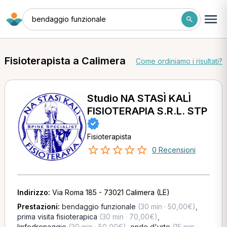
bendaggio funzionale
Fisioterapista a Calimera
Come ordiniamo i risultati?
Studio NA STASÌ KALÌ
FISIOTERAPIA S.R.L. STP
Fisioterapista
0 Recensioni
Indirizzo:
Via Roma 185 - 73021 Calimera (LE)
Prestazioni:
bendaggio funzionale
(30 min · 50,00€)
,
prima visita fisioterapica
(30 min · 70,00€)
,
linfodrenaggio
(30 min · 50,00€)
,
onde d'urto
(15 min ·