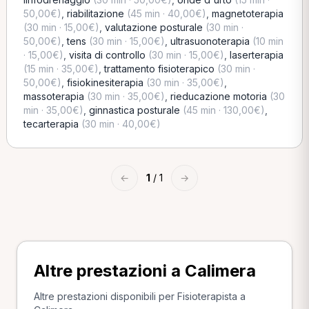
50,00€)
,
riabilitazione
(45 min · 40,00€)
,
magnetoterapia
(30 min · 15,00€)
,
valutazione posturale
(30 min ·
50,00€)
,
tens
(30 min · 15,00€)
,
ultrasuonoterapia
(10 min
· 15,00€)
,
visita di controllo
(30 min · 15,00€)
,
laserterapia
(15 min · 35,00€)
,
trattamento fisioterapico
(30 min ·
50,00€)
,
fisiokinesiterapia
(30 min · 35,00€)
,
massoterapia
(30 min · 35,00€)
,
rieducazione motoria
(30
min · 35,00€)
,
ginnastica posturale
(45 min · 130,00€)
,
tecarterapia
(30 min · 40,00€)
←
1
/ 1
→
Altre prestazioni a Calimera
Altre prestazioni disponibili per Fisioterapista a