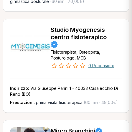
ginnastica posturale
(60 min · 70,00€)
Studio Myogenesis
centro fisioterapico
Fisioterapista, Osteopata,
Posturologo, MCB
0 Recensioni
Indirizzo:
Via Giuseppe Parini 1 - 40033 Casalecchio Di
Reno (BO)
Prestazioni:
prima visita fisioterapica
(60 min · 49,00€)
Mirco Branchini