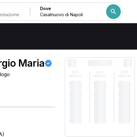
Dove
i
Come ordiniamo i risulta
rgio Maria
ologo
)
A)