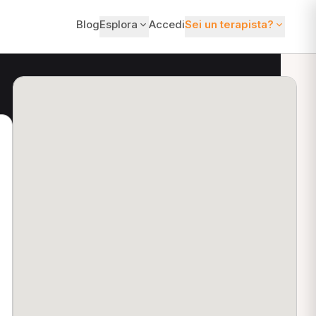
Blog
Esplora
Accedi
Sei un terapista?
ti?