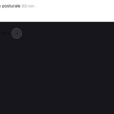
e posturale
(60 min ·
1
/ 1
→
asalnuovo di Napoli
ta a Casalnuovo di Napoli.
nuovo di Napoli
Prima visita fisioterapica per Fisioterapista a Cas