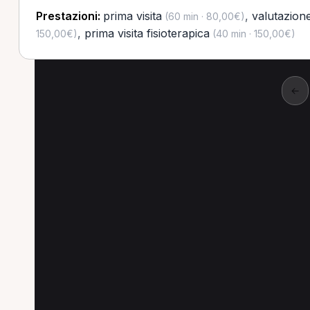
Prestazioni:
prima visita
,
valutazion
(60 min · 80,00€)
,
prima visita fisioterapica
150,00€)
(40 min · 150,00€)
←
Altre prestazioni a C
Altre prestazioni disponibili per Fisioterapis
Valutazione posturale per Fisioterapista a Casal