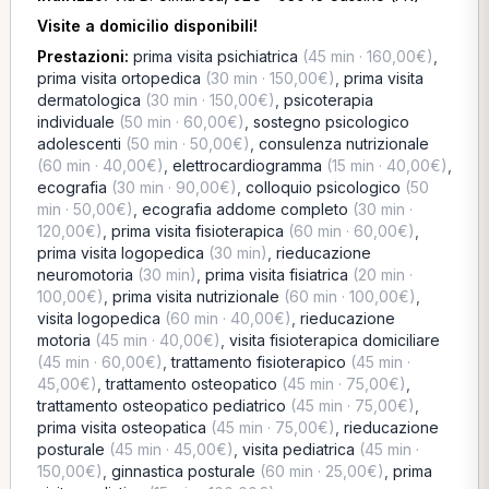
Visite a domicilio disponibili!
Prestazioni:
prima visita psichiatrica
(45 min · 160,00€)
,
prima visita ortopedica
(30 min · 150,00€)
,
prima visita
dermatologica
(30 min · 150,00€)
,
psicoterapia
individuale
(50 min · 60,00€)
,
sostegno psicologico
adolescenti
(50 min · 50,00€)
,
consulenza nutrizionale
(60 min · 40,00€)
,
elettrocardiogramma
(15 min · 40,00€)
,
ecografia
(30 min · 90,00€)
,
colloquio psicologico
(50
min · 50,00€)
,
ecografia addome completo
(30 min ·
120,00€)
,
prima visita fisioterapica
(60 min · 60,00€)
,
prima visita logopedica
(30 min)
,
rieducazione
neuromotoria
(30 min)
,
prima visita fisiatrica
(20 min ·
100,00€)
,
prima visita nutrizionale
(60 min · 100,00€)
,
visita logopedica
(60 min · 40,00€)
,
rieducazione
motoria
(45 min · 40,00€)
,
visita fisioterapica domiciliare
(45 min · 60,00€)
,
trattamento fisioterapico
(45 min ·
45,00€)
,
trattamento osteopatico
(45 min · 75,00€)
,
trattamento osteopatico pediatrico
(45 min · 75,00€)
,
prima visita osteopatica
(45 min · 75,00€)
,
rieducazione
posturale
(45 min · 45,00€)
,
visita pediatrica
(45 min ·
150,00€)
,
ginnastica posturale
(60 min · 25,00€)
,
prima