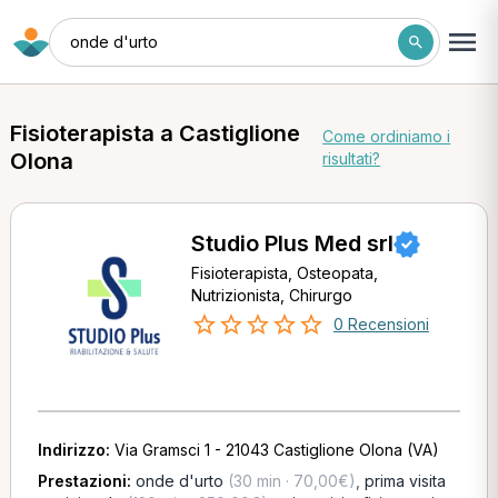
onde d'urto
Fisioterapista a Castiglione
Come ordiniamo i
Olona
risultati?
Studio Plus Med srl
Fisioterapista, Osteopata,
Nutrizionista, Chirurgo
0 Recensioni
Indirizzo:
Via Gramsci 1 - 21043 Castiglione Olona (VA)
Prestazioni:
onde d'urto
(30 min · 70,00€)
,
prima visita