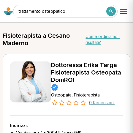
trattamento osteopatico
Fisioterapista a Cesano
Come ordiniamo i
Maderno
risultati?
Dottoressa Erika Targa
Fisioterapista Osteopata
DomROI
Osteopata, Fisioterapista
0 Recensioni
Indirizzi:
Via Vismara 4 - 20044 Arese (MI)