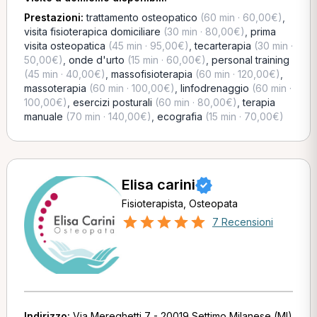
Prestazioni:
trattamento osteopatico
(60 min · 60,00€)
,
visita fisioterapica domiciliare
(30 min · 80,00€)
,
prima
visita osteopatica
(45 min · 95,00€)
,
tecarterapia
(30 min ·
50,00€)
,
onde d'urto
(15 min · 60,00€)
,
personal training
(45 min · 40,00€)
,
massofisioterapia
(60 min · 120,00€)
,
massoterapia
(60 min · 100,00€)
,
linfodrenaggio
(60 min ·
100,00€)
,
esercizi posturali
(60 min · 80,00€)
,
terapia
manuale
(70 min · 140,00€)
,
ecografia
(15 min · 70,00€)
Elisa carini
Fisioterapista, Osteopata
7 Recensioni
Indirizzo:
Via Mereghetti 7 - 20019 Settimo Milanese (MI)