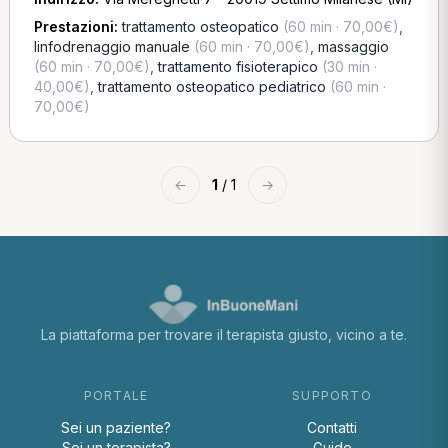
Prestazioni:
trattamento osteopatico
(60 min · 70,00€)
,
linfodrenaggio manuale
(60 min · 70,00€)
,
massaggio
(60 min · 70,00€)
,
trattamento fisioterapico
(30 min ·
40,00€)
,
trattamento osteopatico pediatrico
(60 min ·
70,00€)
←
1
/ 1
→
La piattaforma per trovare il terapista giusto, vicino a te.
PORTALE
SUPPORTO
Sei un paziente?
Contatti
Sei un terapista?
Guide