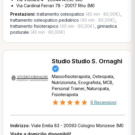
Via Cardinal Ferrari 78 - 20017 Rho (MI)
Prestazioni:
trattamento osteopatico
(40 min · 80,00€)
,
trattamento osteopatico pediatrico
(40 min · 80,00€)
,
trattamento fisioterapico
(40 min · 80,00€)
,
ginnastica
posturale
(40 min · 80,00€)
Studio Studio S. Ornaghi
Massofisioterapista, Osteopata,
Nutrizionista, Ecografista, MCB,
Personal Trainer, Naturopata,
Fisioterapista
6 Recensioni
Indirizzo:
Viale Emilia 83 - 20093 Cologno Monzese (MI)
Visite a domicilio disponibili!