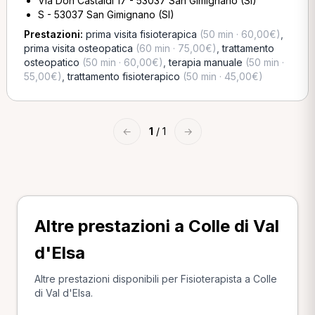
Via Don Castaldi 17 - 53037 San Gimignano (SI)
S - 53037 San Gimignano (SI)
Prestazioni:
prima visita fisioterapica
(50 min · 60,00€)
,
prima visita osteopatica
(60 min · 75,00€)
,
trattamento
osteopatico
(50 min · 60,00€)
,
terapia manuale
(50 min ·
55,00€)
,
trattamento fisioterapico
(50 min · 45,00€)
←
1
/ 1
→
Altre prestazioni a Colle di Val
d'Elsa
Altre prestazioni disponibili per Fisioterapista a Colle
di Val d'Elsa.