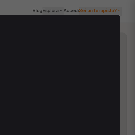
Blog
Esplora
Accedi
Sei un terapista?
ti?