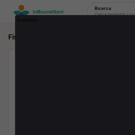
Ricerca
Fisioterapista a Fiesole
Daniele Marango
Fisioterapista
0 Recensioni
Indirizzi:
Via Del Bargellino 24 - 50014 Fiesole (FI)
Via Fiorentina, 555 - 50131 Vaglia (FI)