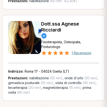
Prestazioni:
riabilitazione
(60 min · 62,40€)
Dott.ssa Agnese
Ricciardi
Fisioterapista, Osteopata,
Posturologo
1 Recensioni
Indirizzo:
Roma 17 - 04024 Gaeta (LT)
Prestazioni:
riabilitazione
(55 min)
,
onde d'urto
(30 min)
,
ginnastica posturale
(55 min)
,
visita di controllo
(45 min)
,
tecarterapia
(30 min)
,
magnetoterapia
(15 min)
,
prima
visita
(80 min)