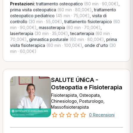
Prestazioni:
trattamento osteopatico
(60 min · 90,00€)
,
prima visita osteopatica
(60 min · 80,00€)
,
trattamento
osteopatico pediatrico
(45 min · 75,00€)
,
visita di
controllo
(30 min · 55,00€)
,
trattamento fisioterapico
(60
min · 90,00€)
,
massoterapia
(60 min · 70,00€)
,
laserterapia
(30 min · 35,00€)
,
tecarterapia
(60 min ·
70,00€)
,
ginnastica posturale
(60 min · 80,00€)
,
prima
visita fisioterapica
(60 min · 100,00€)
,
onde d'urto
(30
min · 60,00€)
SALUTE ÚNìCA -
Osteopatia e Fisioterapia
Fisioterapista, Osteopata,
Chinesiologo, Posturologo,
Massofisioterapista
0 Recensioni