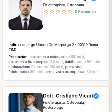
Fisioterapista, Osteopata
0 Recensioni
Indirizzo:
Largo Uberto De Morpurgo 2 - 00199 Roma
(RM)
Prestazioni:
trattamento osteopatico
(50 min)
,
trattamento fisioterapico
(50 min)
,
riabilitazione
(60 min)
,
rieducazione funzionale
(60 min)
,
prima visita
fisioterapica
(60 min)
,
prima visita osteopatica
(60 min)
Dott. Cristiano Vicari
Fisioterapista, Osteopata,
Posturologo