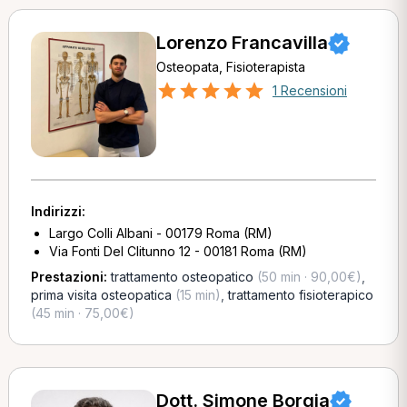
Lorenzo Francavilla
Osteopata, Fisioterapista
1 Recensioni
Indirizzi:
Largo Colli Albani - 00179 Roma (RM)
Via Fonti Del Clitunno 12 - 00181 Roma (RM)
Prestazioni:
trattamento osteopatico
(50 min · 90,00€)
,
prima visita osteopatica
(15 min)
,
trattamento fisioterapico
(45 min · 75,00€)
Dott. Simone Borgia