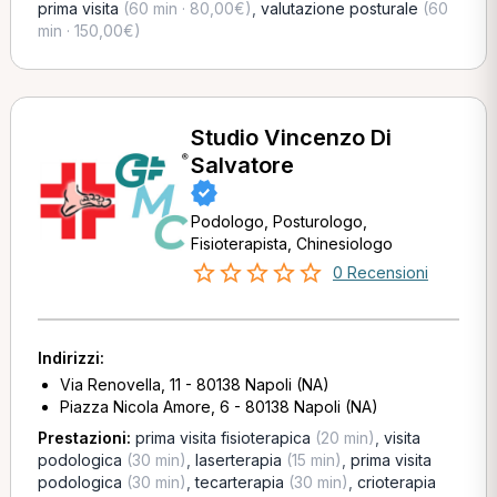
prima visita
(60 min · 80,00€)
,
valutazione posturale
(60
min · 150,00€)
Studio Vincenzo Di
Salvatore
Podologo, Posturologo,
Fisioterapista, Chinesiologo
0 Recensioni
Indirizzi:
Via Renovella, 11 - 80138 Napoli (NA)
Piazza Nicola Amore, 6 - 80138 Napoli (NA)
Prestazioni:
prima visita fisioterapica
(20 min)
,
visita
podologica
(30 min)
,
laserterapia
(15 min)
,
prima visita
podologica
(30 min)
,
tecarterapia
(30 min)
,
crioterapia