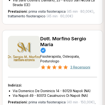
Via Santi Cosma E Damiano, 25 - 81020 San Nicola La
Strada (CE)
Prestazioni:
prima visita fisioterapica
(45 min · 80,00€)
,
trattamento fisioterapico
(45 min · 60,00€)
Dott. Morfino Sergio
Maria
Fisioterapista, Osteopata,
Posturologo
3 Recensioni
Indirizzi:
Via Domenico De Dominicis 14 - 80129 Napoli (NA)
Via Napoli 49 - 80013 Casalnuovo Di Napoli (NA)
Prestazioni:
prima visita fisioterapica
(40 min · 150,00€)
,