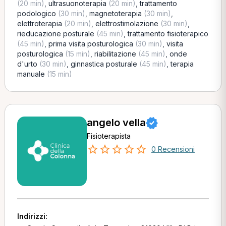
(20 min)
,
ultrasuonoterapia
(20 min)
,
trattamento
podologico
(30 min)
,
magnetoterapia
(30 min)
,
elettroterapia
(20 min)
,
elettrostimolazione
(30 min)
,
rieducazione posturale
(45 min)
,
trattamento fisioterapico
(45 min)
,
prima visita posturologica
(30 min)
,
visita
posturologica
(15 min)
,
riabilitazione
(45 min)
,
onde
d'urto
(30 min)
,
ginnastica posturale
(45 min)
,
terapia
manuale
(15 min)
angelo vella
Fisioterapista
0 Recensioni
Indirizzi: