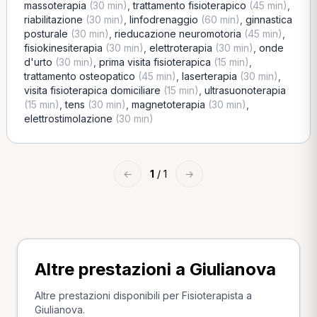
massoterapia
(30 min)
,
trattamento fisioterapico
(45 min)
,
riabilitazione
(30 min)
,
linfodrenaggio
(60 min)
,
ginnastica
posturale
(30 min)
,
rieducazione neuromotoria
(45 min)
,
fisiokinesiterapia
(30 min)
,
elettroterapia
(30 min)
,
onde
d'urto
(30 min)
,
prima visita fisioterapica
(15 min)
,
trattamento osteopatico
(45 min)
,
laserterapia
(30 min)
,
visita fisioterapica domiciliare
(15 min)
,
ultrasuonoterapia
(15 min)
,
tens
(30 min)
,
magnetoterapia
(30 min)
,
elettrostimolazione
(30 min)
←
1
/ 1
→
Altre prestazioni a Giulianova
Altre prestazioni disponibili per Fisioterapista a
Giulianova.