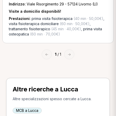
Indirizzo:
Viale Risorgimento 29 - 57124 Livorno (LI)
Visite a domicilio disponibili!
Prestazioni:
prima visita fisioterapica
(40 min · 50,00€)
,
visita fisioterapica domiciliare
(60 min · 50,00€)
,
trattamento fisioterapico
(45 min · 40,00€)
,
prima visita
osteopatica
(60 min · 70,00€)
←
1
/ 1
→
Altre ricerche a Lucca
Altre specializzazioni spesso cercate a Lucca.
MCB a Lucca