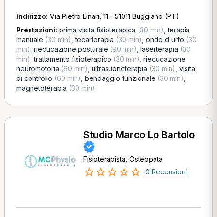
Indirizzo:
Via Pietro Linari, 11 - 51011 Buggiano (PT)
Prestazioni:
prima visita fisioterapica
(30 min)
,
terapia
manuale
(30 min)
,
tecarterapia
(30 min)
,
onde d'urto
(30
min)
,
rieducazione posturale
(90 min)
,
laserterapia
(30
min)
,
trattamento fisioterapico
(30 min)
,
rieducazione
neuromotoria
(60 min)
,
ultrasuonoterapia
(30 min)
,
visita
di controllo
(60 min)
,
bendaggio funzionale
(30 min)
,
magnetoterapia
(30 min)
Studio Marco Lo Bartolo
Fisioterapista, Osteopata
0 Recensioni