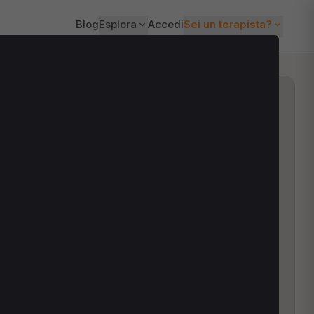
Blog
Esplora
Accedi
Sei un terapista?
ti?