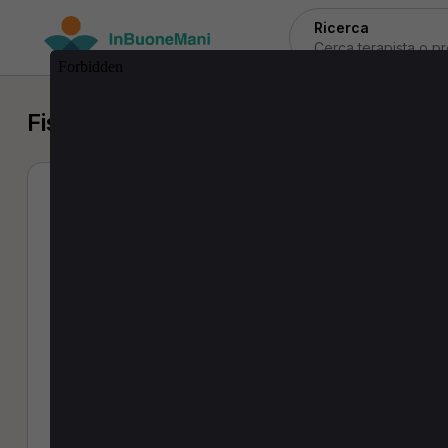
Ricerca
Fisioterapista a Lucera
Michele Pappan
Fisioterapista, Osteopata
0 Recensioni
Indirizzo:
Via Pietrantonio Loffredo, 64 - 71121 Fogg
Prestazioni:
prima visita
(60 min · 70,00€)