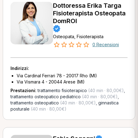
Dottoressa Erika Targa
Fisioterapista Osteopata
DomROI
Osteopata, Fisioterapista
0 Recensioni
Indirizzi:
Via Cardinal Ferrari 78 - 20017 Rho (MI)
Via Vismara 4 - 20044 Arese (MI)
Prestazioni:
trattamento fisioterapico
(40 min · 80,00€)
,
trattamento osteopatico pediatrico
(40 min · 80,00€)
,
trattamento osteopatico
(40 min · 80,00€)
,
ginnastica
posturale
(40 min · 80,00€)