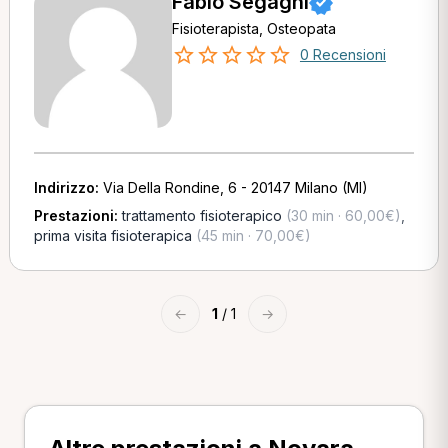
Fabio Segagni
Fisioterapista, Osteopata
0 Recensioni
Indirizzo:
Via Della Rondine, 6 - 20147 Milano (MI)
Prestazioni:
trattamento fisioterapico
(30 min · 60,00€)
,
prima visita fisioterapica
(45 min · 70,00€)
←
1
/ 1
→