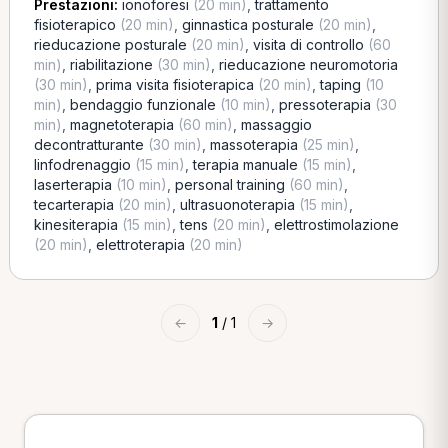
Prestazioni:
ionoforesi
(20 min)
,
trattamento
fisioterapico
(20 min)
,
ginnastica posturale
(20 min)
,
rieducazione posturale
(20 min)
,
visita di controllo
(60
min)
,
riabilitazione
(30 min)
,
rieducazione neuromotoria
(30 min)
,
prima visita fisioterapica
(20 min)
,
taping
(10
min)
,
bendaggio funzionale
(10 min)
,
pressoterapia
(30
min)
,
magnetoterapia
(60 min)
,
massaggio
decontratturante
(30 min)
,
massoterapia
(25 min)
,
linfodrenaggio
(15 min)
,
terapia manuale
(15 min)
,
laserterapia
(10 min)
,
personal training
(60 min)
,
tecarterapia
(20 min)
,
ultrasuonoterapia
(15 min)
,
kinesiterapia
(15 min)
,
tens
(20 min)
,
elettrostimolazione
(20 min)
,
elettroterapia
(20 min)
←
1
/ 1
→