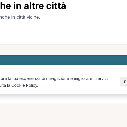
he in altre città
nche in città vicine.
PORTALE
SUPPORT
zare la tua esperienza di navigazione e migliorare i servizi
P
Sei un paziente?
Contatti
ulta la
Cookie Policy
.
Sei un terapista?
Guide
Blog