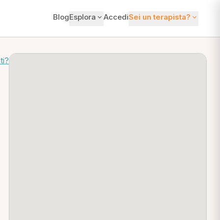
Blog
Esplora
Accedi
Sei un terapista?
ti?