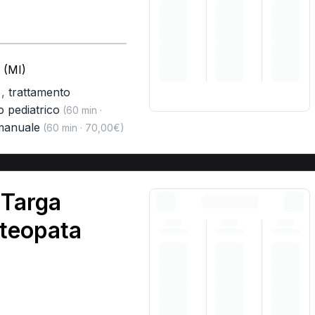
 (MI)
,
trattamento
)
o pediatrico
(60 min ·
 manuale
(60 min · 70,00€)
 Targa
steopata