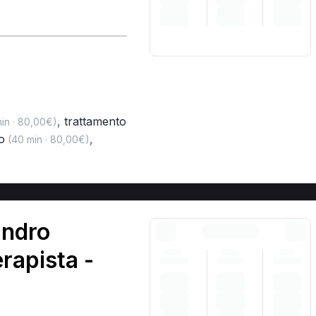
,
trattamento
in · 80,00€)
o
,
(40 min · 80,00€)
andro
erapista -