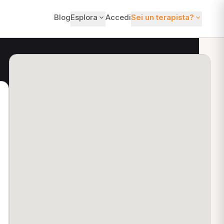
Blog
Esplora
Accedi
Sei un terapista?
ti?