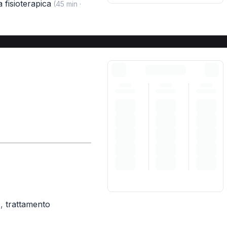
a fisioterapica
(45 min ·
,
trattamento
)