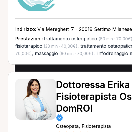
Indirizzo:
Via Mereghetti 7 - 20019 Settimo Milanese
Prestazioni:
trattamento osteopatico
(60 min · 70,00€
fisioterapico
,
trattamento osteopatic
(30 min · 40,00€)
,
massaggio
,
linfodrenaggio
70,00€)
(60 min · 70,00€)
Dottoressa Erika
Fisioterapista O
DomROI
Osteopata, Fisioterapista