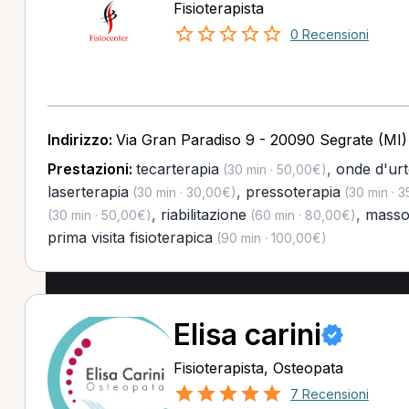
Fisioterapista
0 Recensioni
Indirizzo:
Via Gran Paradiso 9 - 20090 Segrate (MI)
Prestazioni:
tecarterapia
,
onde d'ur
(30 min · 50,00€)
laserterapia
,
pressoterapia
(30 min · 30,00€)
(30 min · 
,
riabilitazione
,
masso
(30 min · 50,00€)
(60 min · 80,00€)
prima visita fisioterapica
(90 min · 100,00€)
Elisa carini
Fisioterapista, Osteopata
7 Recensioni