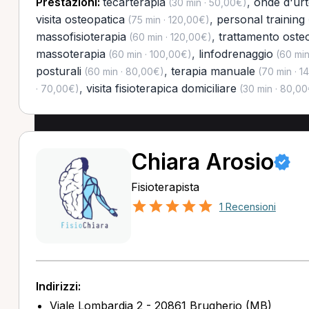
Prestazioni:
tecarterapia
,
onde d'ur
(30 min · 50,00€)
visita osteopatica
,
personal training
(75 min · 120,00€)
massofisioterapia
,
trattamento oste
(60 min · 120,00€)
massoterapia
,
linfodrenaggio
(60 min · 100,00€)
(60 min
posturali
,
terapia manuale
(60 min · 80,00€)
(70 min · 1
,
visita fisioterapica domiciliare
· 70,00€)
(30 min · 80,00
Chiara Arosio
Fisioterapista
1 Recensioni
Indirizzi:
Viale Lombardia 2 - 20861 Brugherio (MB)