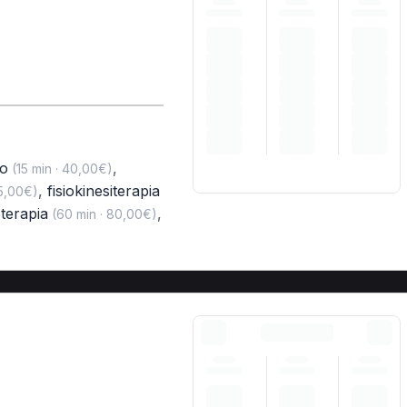
to
,
(15 min · 40,00€)
,
fisiokinesiterapia
35,00€)
terapia
,
(60 min · 80,00€)