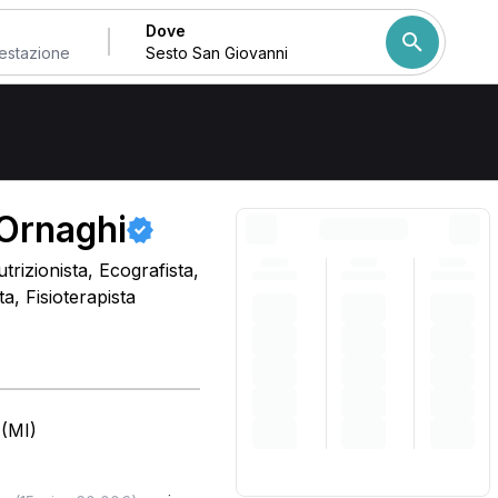
Dove
Come ordiniamo i risulta
 Ornaghi
trizionista, Ecografista,
, Fisioterapista
 (MI)