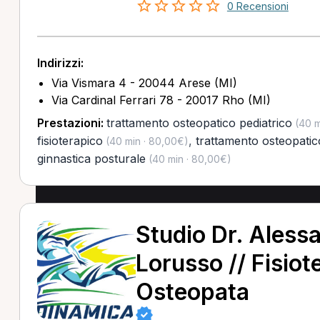
0 Recensioni
Indirizzi:
Via Vismara 4 - 20044 Arese (MI)
Via Cardinal Ferrari 78 - 20017 Rho (MI)
Prestazioni:
trattamento osteopatico pediatrico
(40 m
fisioterapico
,
trattamento osteopatic
(40 min · 80,00€)
ginnastica posturale
(40 min · 80,00€)
Studio Dr. Aless
Lorusso // Fisiot
Osteopata