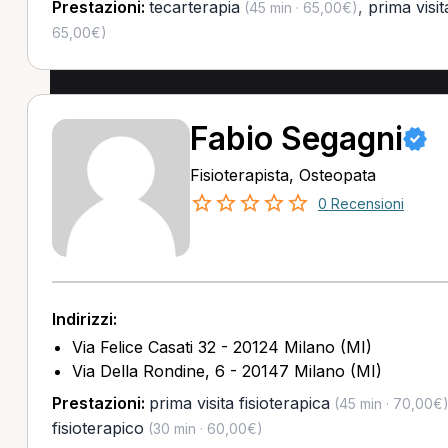
Prestazioni:
tecarterapia
,
prima visit
(45 min · 65,00€)
65,00€)
Fabio Segagni
Fisioterapista, Osteopata
0 Recensioni
Indirizzi:
Via Felice Casati 32 - 20124 Milano (MI)
Via Della Rondine, 6 - 20147 Milano (MI)
Prestazioni:
prima visita fisioterapica
(45 min · 70,00€
fisioterapico
(30 min · 60,00€)