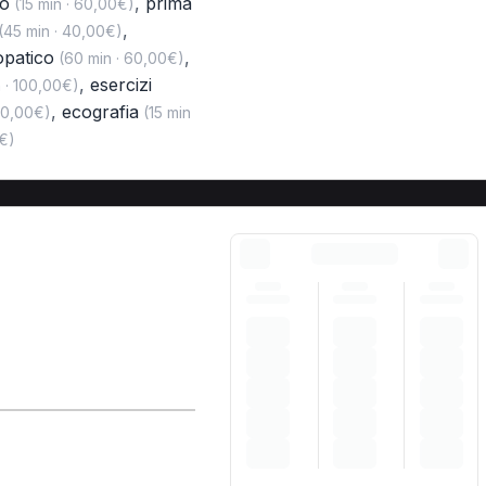
to
,
prima
(15 min · 60,00€)
,
(45 min · 40,00€)
opatico
,
(60 min · 60,00€)
,
esercizi
 · 100,00€)
,
ecografia
40,00€)
(15 min
€)