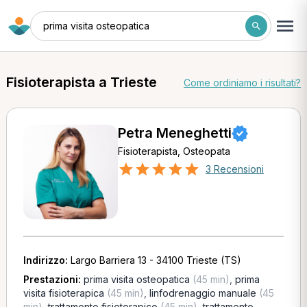
prima visita osteopatica
Fisioterapista a Trieste
Come ordiniamo i risultati?
Petra Meneghetti
Fisioterapista, Osteopata
3 Recensioni
Indirizzo:
Largo Barriera 13 - 34100 Trieste (TS)
Prestazioni:
prima visita osteopatica
(45 min)
,
prima
visita fisioterapica
(45 min)
,
linfodrenaggio manuale
(45
min)
,
trattamento fisioterapico
(45 min)
,
trattamento