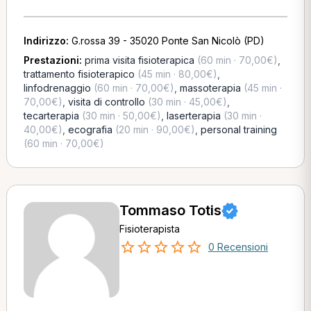
Indirizzo:
G.rossa 39 - 35020 Ponte San Nicolò (PD)
Prestazioni:
prima visita fisioterapica
(60 min · 70,00€)
,
trattamento fisioterapico
(45 min · 80,00€)
,
linfodrenaggio
(60 min · 70,00€)
,
massoterapia
(45 min ·
70,00€)
,
visita di controllo
(30 min · 45,00€)
,
tecarterapia
(30 min · 50,00€)
,
laserterapia
(30 min ·
40,00€)
,
ecografia
(20 min · 90,00€)
,
personal training
(60 min · 70,00€)
Tommaso Totis
Fisioterapista
0 Recensioni