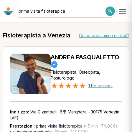
prima visita fisioterapica
Fisioterapista a Venezia
Come ordiniamo i risultati?
ANDREA PASQUALETTO
Fisioterapista, Osteopata,
Posturologo
1 Recensioni
Indirizzo:
Via G.zambelli, 6/B Marghera - 30175 Venezia
(VE)
Prestazioni:
prima visita fisioterapica
(45 min · 74,00€)
,
valutazione posturale
(60 min · 125,00€)