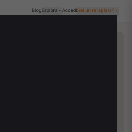
Blog
Esplora
Accedi
Sei un terapista?
ti?