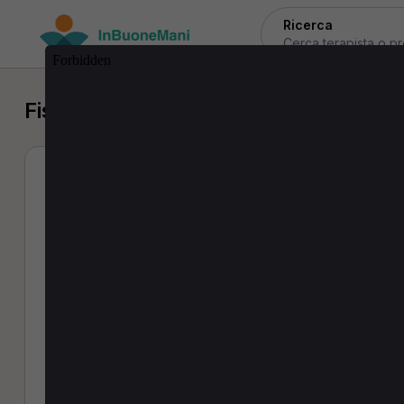
Ricerca
Fisioterapista a Vergato
FRANCESCO NAT
Fisioterapista
3 Recensioni
Indirizzo:
Via Cavour 10\C - 40038 Vergato (BO)
Prestazioni:
visita di controllo
,
prima 
(45 min · 40,00€)
min)