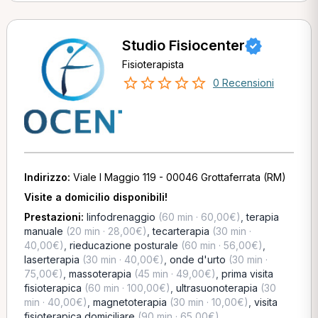
Studio Fisiocenter
Fisioterapista
0 Recensioni
Indirizzo:
Viale I Maggio 119 - 00046 Grottaferrata (RM)
Visite a domicilio disponibili!
Prestazioni:
linfodrenaggio
(60 min · 60,00€)
,
terapia
manuale
(20 min · 28,00€)
,
tecarterapia
(30 min ·
40,00€)
,
rieducazione posturale
(60 min · 56,00€)
,
laserterapia
(30 min · 40,00€)
,
onde d'urto
(30 min ·
75,00€)
,
massoterapia
(45 min · 49,00€)
,
prima visita
fisioterapica
(60 min · 100,00€)
,
ultrasuonoterapia
(30
min · 40,00€)
,
magnetoterapia
(30 min · 10,00€)
,
visita
fisioterapica domiciliare
(90 min · 65,00€)