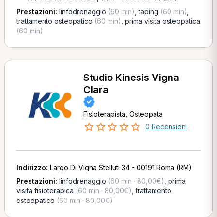
Prestazioni:
linfodrenaggio
(60 min)
,
taping
(60 min)
,
trattamento osteopatico
(60 min)
,
prima visita osteopatica
(60 min)
Studio Kinesis Vigna
Clara
Fisioterapista, Osteopata
0 Recensioni
Indirizzo:
Largo Di Vigna Stelluti 34 - 00191 Roma (RM)
Prestazioni:
linfodrenaggio
(60 min · 80,00€)
,
prima
visita fisioterapica
(60 min · 80,00€)
,
trattamento
osteopatico
(60 min · 80,00€)