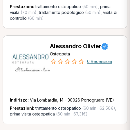
Prestazioni:
trattamento osteopatico
(50 min)
,
prima
visita
(70 min)
,
trattamento podologico
(50 min)
,
visita di
controllo
(60 min)
Alessandro Olivier
Osteopata
0 Recensioni
Indirizzo:
Via Lombardia, 14 - 30026 Portogruaro (VE)
Prestazioni:
trattamento osteopatico
(60 min · 62,50€)
,
prima visita osteopatica
(60 min · 67,31€)