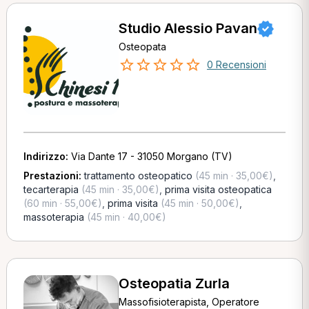
Studio Alessio Pavan
Osteopata
0 Recensioni
Indirizzo:
Via Dante 17 - 31050 Morgano (TV)
Prestazioni:
trattamento osteopatico
(45 min · 35,00€)
,
tecarterapia
(45 min · 35,00€)
,
prima visita osteopatica
(60 min · 55,00€)
,
prima visita
(45 min · 50,00€)
,
massoterapia
(45 min · 40,00€)
Osteopatia Zurla
Massofisioterapista, Operatore