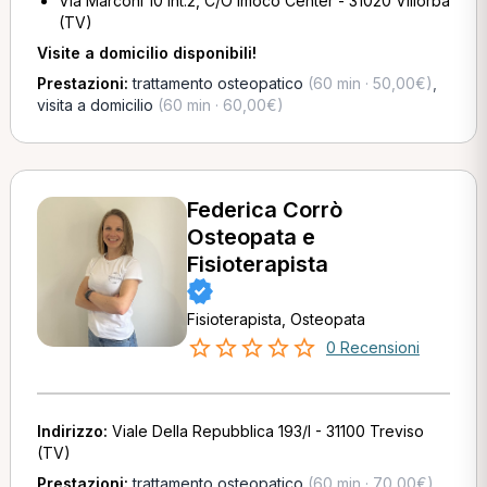
Via Marconi 10 Int.2, C/O Imoco Center - 31020 Villorba
(TV)
Visite a domicilio disponibili!
Prestazioni:
trattamento osteopatico
(60 min · 50,00€)
,
visita a domicilio
(60 min · 60,00€)
Federica Corrò
Osteopata e
Fisioterapista
Fisioterapista, Osteopata
0 Recensioni
Indirizzo:
Viale Della Repubblica 193/I - 31100 Treviso
(TV)
Prestazioni:
trattamento osteopatico
(60 min · 70,00€)
,