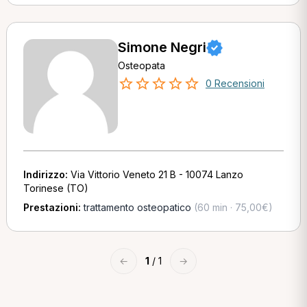
Simone Negri
Osteopata
0 Recensioni
Indirizzo:
Via Vittorio Veneto 21 B - 10074 Lanzo
Torinese (TO)
Prestazioni:
trattamento osteopatico
(60 min · 75,00€)
←
1
/ 1
→