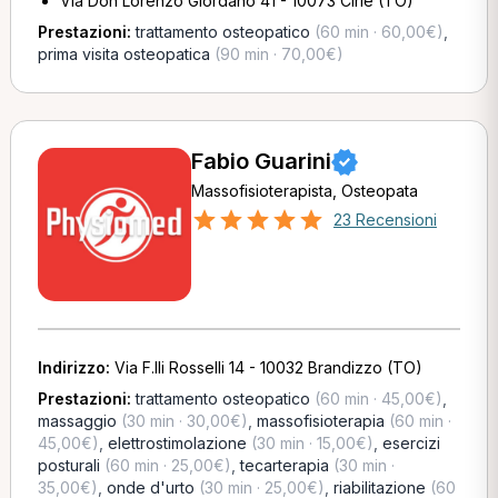
Via Don Lorenzo Giordano 41 - 10073 Ciriè (TO)
Prestazioni:
trattamento osteopatico
(60 min · 60,00€)
,
prima visita osteopatica
(90 min · 70,00€)
Fabio Guarini
Massofisioterapista, Osteopata
23 Recensioni
Indirizzo:
Via F.lli Rosselli 14 - 10032 Brandizzo (TO)
Prestazioni:
trattamento osteopatico
(60 min · 45,00€)
,
massaggio
(30 min · 30,00€)
,
massofisioterapia
(60 min ·
45,00€)
,
elettrostimolazione
(30 min · 15,00€)
,
esercizi
posturali
(60 min · 25,00€)
,
tecarterapia
(30 min ·
35,00€)
,
onde d'urto
(30 min · 25,00€)
,
riabilitazione
(60