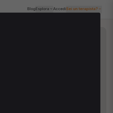
Blog
Esplora
Accedi
Sei un terapista?
ti?