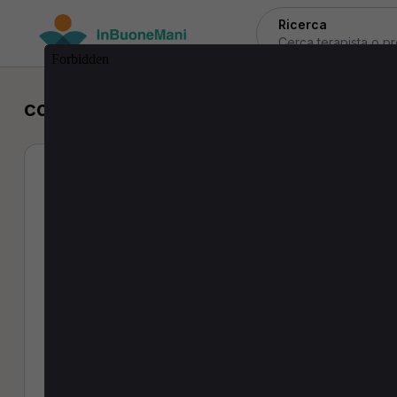
Ricerca
colloquio psicologico a Garbagnate 
Jennifer Bertuzz
Psicologa
Psicologo
0 Recensioni
Indirizzo:
Via Guglielmo Marconi, 5 - 20024 Garbag
Prestazioni:
colloquio psicologico
(60 min · 70,00€)