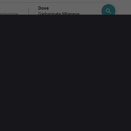
Dove
Milanese
Come ordiniamo i risulta
o -
nate Milanese (MI)