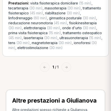
Prestazioni:
visita fisioterapica domiciliare
(15 min)
,
tecarterapia
(30 min)
,
massoterapia
(30 min)
,
trattamento
fisioterapico
(45 min)
,
riabilitazione
(30 min)
,
linfodrenaggio
(60 min)
,
ginnastica posturale
(30 min)
,
rieducazione neuromotoria
(45 min)
,
fisiokinesiterapia
(30 min)
,
elettroterapia
(30 min)
,
onde d'urto
(30 min)
,
prima visita fisioterapica
(15 min)
,
trattamento osteopatico
(45 min)
,
laserterapia
(30 min)
,
ultrasuonoterapia
(15 min)
,
tens
(30 min)
,
magnetoterapia
(30 min)
,
ionoforesi
(30
min)
,
elettrostimolazione
(30 min)
←
1
/ 1
→
Altre prestazioni a Giulianova
Altre prestazioni spesso richieste a Giulianova.