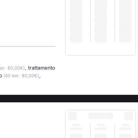
,
trattamento
in · 80,00€)
o
,
(40 min · 80,00€)
A