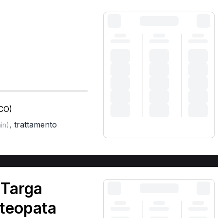
(CO)
,
trattamento
in)
 Targa
steopata