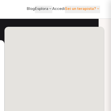
Blog
Esplora
Accedi
Sei un terapista?
ti?