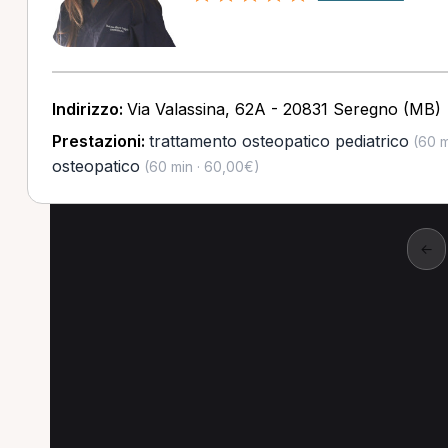
Indirizzo:
Via Valassina, 62A - 20831 Seregno (MB)
Prestazioni:
trattamento osteopatico pediatrico
(60 m
osteopatico
(60 min · 60,00€)
←
Altre prestazioni a G
Altre prestazioni spesso richieste a Giussan