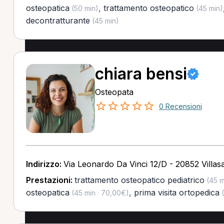
osteopatica
,
trattamento osteopatico
(50 min)
(45 min)
decontratturante
(45 min)
chiara bensi
Osteopata
0 Recensioni
Indirizzo:
Via Leonardo Da Vinci 12/D - 20852 Villas
Prestazioni:
trattamento osteopatico pediatrico
(45 m
osteopatica
,
prima visita ortopedica
(45 min · 70,00€)
(