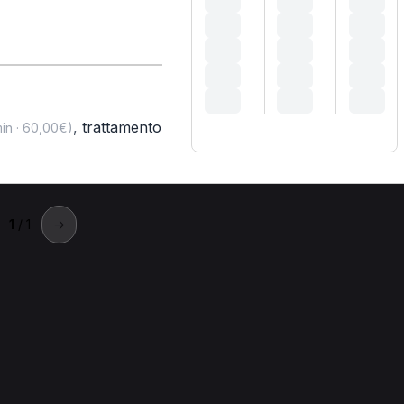
,
trattamento
in · 60,00€)
1
/ 1
→
iussano
o.