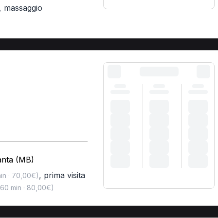
,
massaggio
anta (MB)
,
prima visita
in · 70,00€)
60 min · 80,00€)