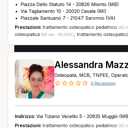
Piazza Dello Statuto 14 - 20826 Misinto (MB)
Via Tagliamento 10 - 20020 Cesate (MI)
Piazzale Santuario 7 - 21047 Saronno (VA)
Prestazioni:
trattamento osteopatico pediatrico
(45 m
osteopatica
,
trattamento osteopatic
(60 min · 60,00€)
Alessandra Maz
Osteopata, MCB, TNPEE, Operator
0 Recensioni
Indirizzo:
Via Tiziano Vecellio 5 - 20835 Muggiò (MB
Prestazioni:
trattamento osteopatico pediatrico
(45 m