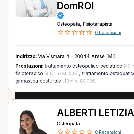
DomROI
Osteopata, Fisioterapista
0 Recensioni
Indirizzo:
Via Vismara 4 - 20044 Arese (MI)
Prestazioni:
trattamento osteopatico pediatrico
(40 m
fisioterapico
,
trattamento osteopatic
(40 min · 80,00€)
ginnastica posturale
(40 min · 80,00€)
ALBERTI LETIZI
Osteopata
0 Recensioni