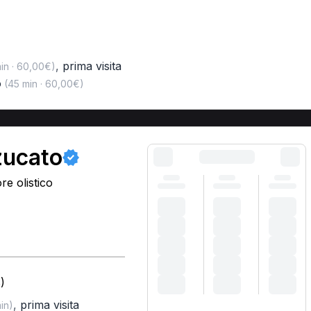
,
prima visita
in · 60,00€)
o
(45 min · 60,00€)
zucato
e olistico
)
,
prima visita
in)