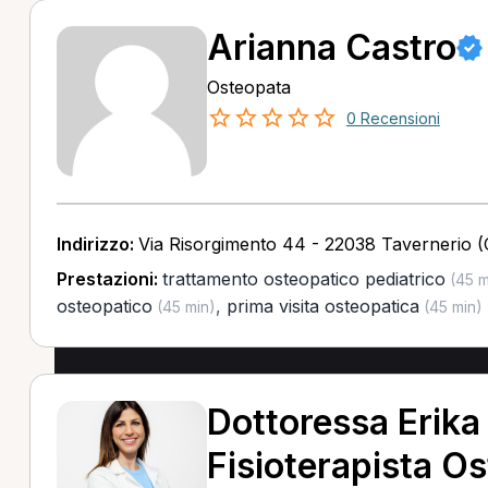
Arianna Castro
Osteopata
0 Recensioni
Indirizzo:
Via Risorgimento 44 - 22038 Tavernerio 
Prestazioni:
trattamento osteopatico pediatrico
(45 m
osteopatico
,
prima visita osteopatica
(45 min)
(45 min)
Dottoressa Erika
Fisioterapista O