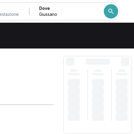
Dove
a Giussano
Come ordiniamo i risulta