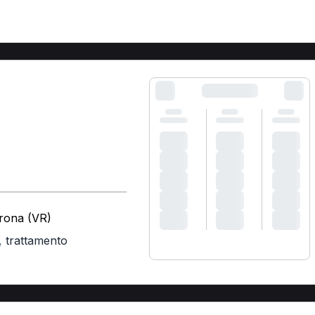
erona (VR)
,
trattamento