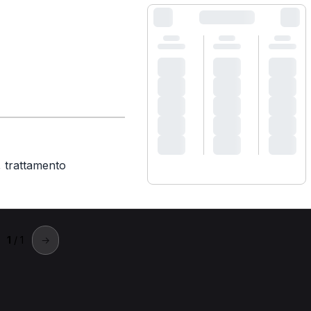
,
trattamento
1
/ 1
→