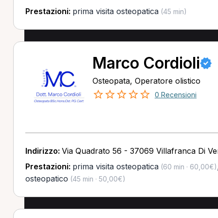
Prestazioni:
prima visita osteopatica
(45 min)
Marco Cordioli
Osteopata, Operatore olistico
0 Recensioni
Indirizzo:
Via Quadrato 56 - 37069 Villafranca Di V
Prestazioni:
prima visita osteopatica
(60 min · 60,00€)
osteopatico
(45 min · 50,00€)