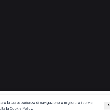
lari a Goito
PORTALE
SUPPORT
Sei un paziente?
Contatti
Sei un terapista?
Guide
Blog
zare la tua esperienza di navigazione e migliorare i servizi
P
ulta la
Cookie Policy
.