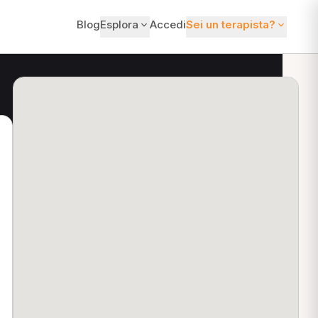
Blog
Esplora
Accedi
Sei un terapista?
ti?