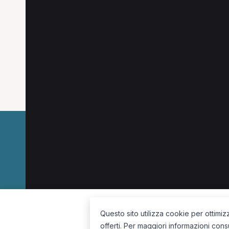
Specializzazioni popo
Le specializzazioni più cercate a Goito.
Osteopata a Goito
La piattaforma per trovare il terapista giusto, vicino a te.
Questo sito utilizza cookie per ottimiz
offerti. Per maggiori informazioni cons