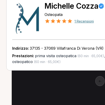
Michelle Cozza
Osteopata
1 Recensioni
Indirizzo:
37135 - 37069 Villafranca Di Verona (VR)
Prestazioni:
prima visita osteopatica
(60 min · 65,00€)
osteopatico
(60 min · 65,00€)
←